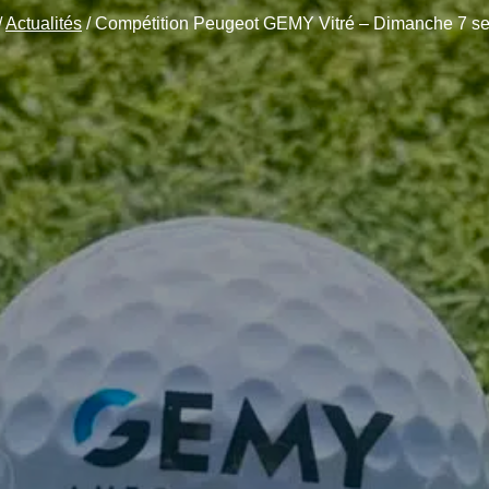
/
Actualités
/
Compétition Peugeot GEMY Vitré – Dimanche 7 s