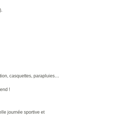
).
tion, casquettes, parapluies…
end !
lle journée sportive et