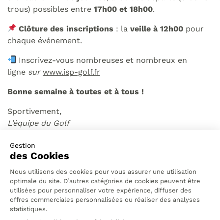
trous) possibles entre
17h00 et 18h00
.
Clôture des inscriptions
: la
veille à 12h00
pour
chaque événement.
Inscrivez-vous nombreuses et nombreux en
ligne
sur
www.isp-golf.fr
Bonne semaine à toutes et à tous !
Sportivement,
L’équipe du Golf
8 JUIN 2026
19 MAI 2026
Retour en image de
Retour en image de
la compétition
la compétition
VandB
Monsieur Golf…