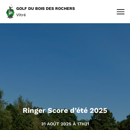
GOLF DU BOIS DES ROCHERS
Vitré
Ringer Score d’été 2025
31 AOÛT 2025 À 17H21