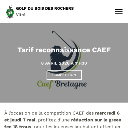
GOLF DU BOIS DES ROCHERS
Vitré
Tarif reconnaissance CAEF
8 AVRIL 2026 À 11H30
COMPÉTITION
À l’occasion de la compétition CAEF des
mercredi 6
et jeudi 7 mai
, profitez d’une
réduction
sur le green
fee 18 trous
, pour les joueuses souhaitant effectuer