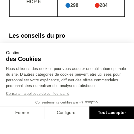
HCP 6
298
284
Les conseils du pro
Un long drive est idéal pour réduire la distance du
2ème coup. Le green est surélevé et bien défendu,
donc si vous ne parvenez pas à vous rapprocher, il
vaut mieux jouer prudemment et viser le bogey.
Trou précédent
Trou suivant
Trou 16
Trou 18